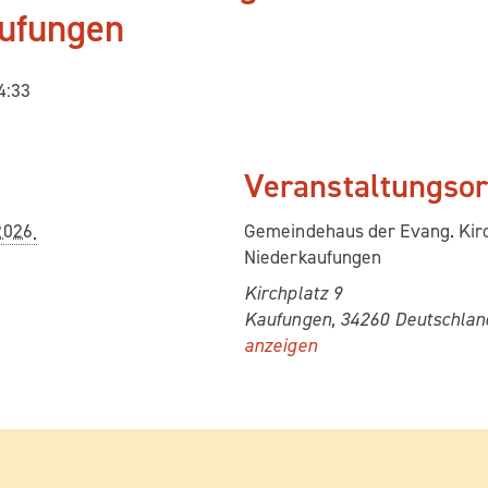
ufungen
4:33
Veranstaltungso
 2026
Gemein­de­haus der Evang. Kir­
Niederkaufungen
Kirch­platz 9
Kau­fun­gen
,
34260
Deutsch­lan
anzeigen