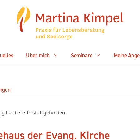
­el­les
Über mich
Semi­na­re
Mei­ne Ang
ungen
tung hat bereits stattgefunden.
­haus der Evang. Kir­che