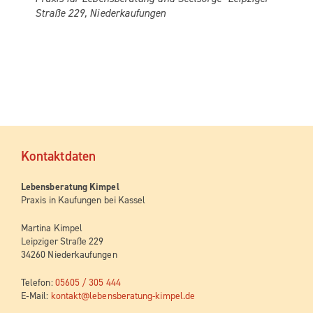
Stra­ße 229, Niederkaufungen
Kon­takt­da­ten
Lebens­be­ra­tung Kimpel
Pra­xis in Kau­fun­gen bei Kassel
Mar­ti­na Kimpel
Leip­zi­ger Stra­ße 229
34260 Niederkaufungen
Tele­fon:
05605 / 305 444
E‑Mail:
kontakt@lebensberatung-kimpel.de