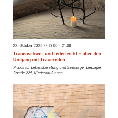
22. Okto­ber 2024 // 19:00
–
21:00
Trä­nen­schwer und feder­leicht – über den
Umgang mit Trauernden
Pra­xis für Lebens­be­ra­tung und Seelsorge
Leip­zi­ger
Stra­ße 229, Niederkaufungen