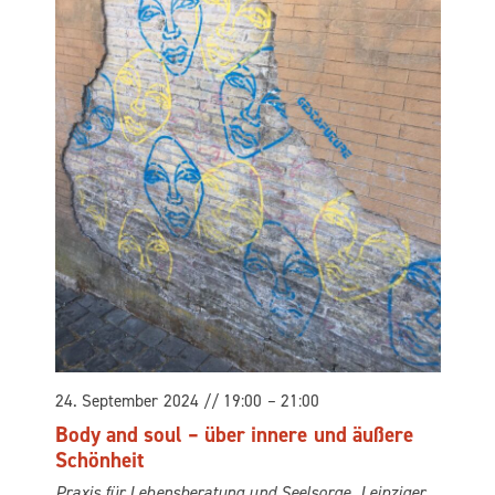
24. Sep­tem­ber 2024 // 19:00
–
21:00
Body and soul – über inne­re und äuße­re
Schönheit
Pra­xis für Lebens­be­ra­tung und Seelsorge
Leip­zi­ger