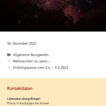
30. Dezember 2022
Kategorien
Allgemeine Neuigkeiten
Weih­nach­ten ist, wenn…
Früh­lings­pau­se vom 3.4. – 9.5.2023
Kon­takt­da­ten
Lebens­be­ra­tung Kimpel
Pra­xis in Kau­fun­gen bei Kassel